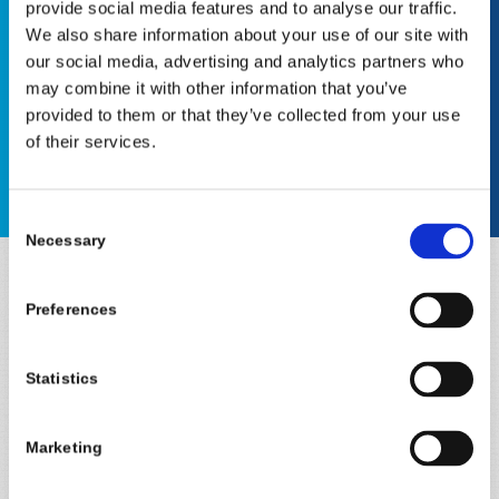
maniglia. La sua forma è studiata per
provide social media features and to analyse our traffic.
We also share information about your use of our site with
assecondare i bisogni fisiologici del
our social media, advertising and analytics partners who
cane maschio e garantire l’igiene
may combine it with other information that you’ve
provided to them or that they’ve collected from your use
dell’ambiente circostante.
of their services.
Consent
Necessary
Selection
ACQUISTA IL TUO PIPPI!
Preferences
Statistics
Marketing