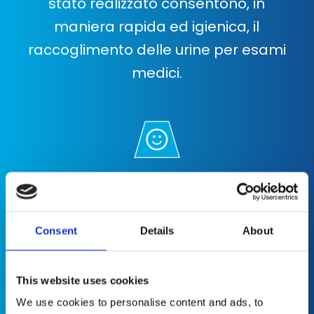
stato realizzato consentono, in
maniera rapida ed igienica, il
raccoglimento delle urine per esami
medici.
PIACE AL TUO CANE ED
È COMODO PER TE
Consent
Details
About
Facilmente trasportabile e
This website uses cookies
igienizzabile grazie alla confortevole
We use cookies to personalise content and ads, to