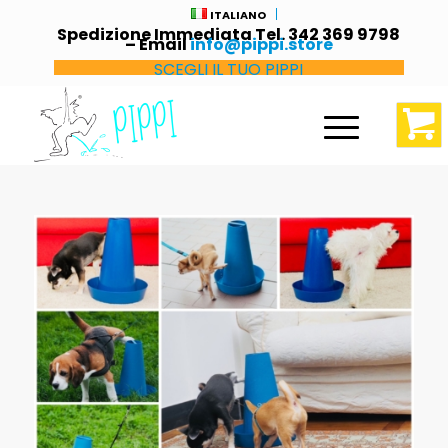
ITALIANO
Spedizione Immediata Tel. 342 369 9798
– Email
info@pippi.store
SCEGLI IL TUO PIPPI