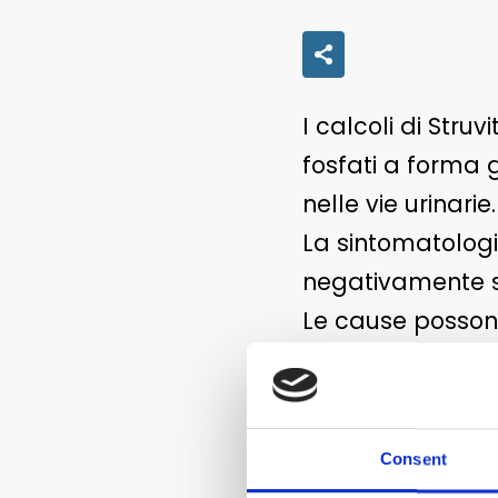
I calcoli di Stru
fosfati a forma
nelle vie urinarie.
La sintomatologi
negativamente su
Le cause possono
predisposizione 
In questi casi è
dovrà essere pr
Consent
pesce (nasello b