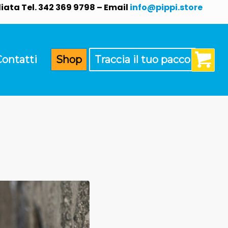
ata Tel. 342 369 9798 – Email
info@pippi.store
Contatti
Shop
Traccia il tuo pacco