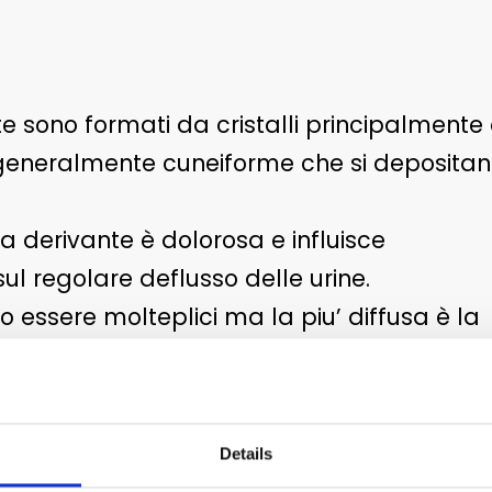
vite sono formati da cristalli principalmente 
 generalmente cuneiforme che si deposita
a derivante è dolorosa e influisce
l regolare deflusso delle urine.
 essere molteplici ma la piu’ diffusa è la
genetica.
 necessario correggere l’alimentazione che
incipalmente umida a base di carni bianch
Details
ollito) con verdure (zucchini e/o carote be