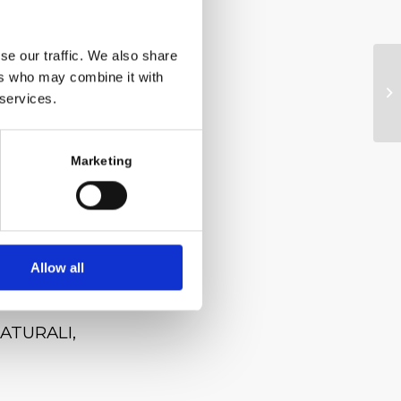
se our traffic. We also share
ers who may combine it with
o la
 services.
rà
Marketing
Allow all
TAGS:
NATURALI
,