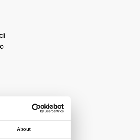
di
no
e e
About
n