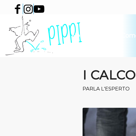
Home
Cos’é
Come
I CALCO
PARLA L'ESPERTO