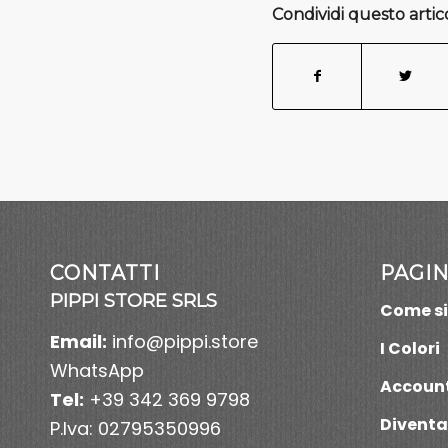
Condividi questo artic
CONTATTI
PAGIN
PIPPI STORE SRLS
Come si
Email:
info@pippi.store
I Colori
WhatsApp
Accoun
Tel:
+39 342 369 9798
Diventa
P.Iva: 02795350996