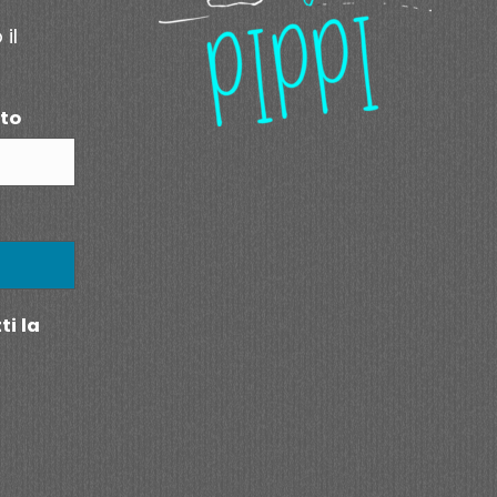
 il
to
i la