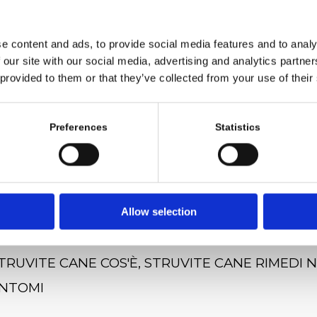
i necessario aggiungere un buon apporto
ero.
e content and ads, to provide social media features and to analy
 our site with our social media, advertising and analytics partn
ntale che il cane eviti di trattenere a lung
 provided to them or that they’ve collected from your use of their
siglia l’uso di PIPPI in tal modo il cane pot
Preferences
Statistics
o senza aspettare le ore delle uscite.
Allow selection
TRUVITE CANE COS'È
,
STRUVITE CANE RIMEDI 
INTOMI