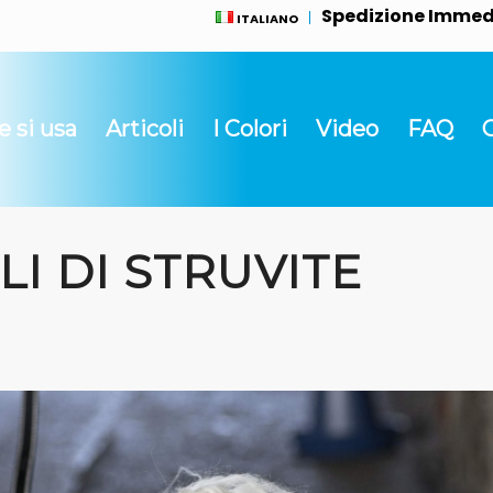
Spedizione Immedi
ITALIANO
 si usa
Articoli
I Colori
Video
FAQ
LI DI STRUVITE