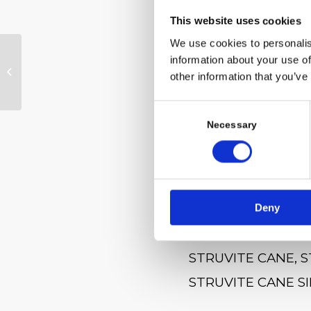
cotte). Sarà po
This website uses cookies
d’acqua giornali
We use cookies to personalis
OGNI QUANTO
information about your use of
È inoltre fondame
PORTARE IL CANE A
other information that you’ve
FARE PIPI’?
pipì.
Consent
Per questo si con
Selection
Necessary
urinare al bisogn
Deny
STRUVITE CANE
,
S
STRUVITE CANE S