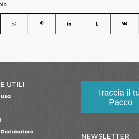
olo
E UTILI
Traccia il t
 usa
Pacco
t
 Distributore
NEWSLETTER