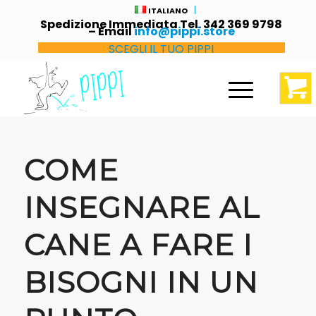
ITALIANO
Spedizione Immediata Tel. 342 369 9798
– Email
info@pippi.store
SCEGLI IL TUO PIPPI
COME
INSEGNARE AL
CANE A FARE I
BISOGNI IN UN