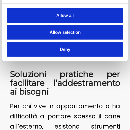
esserci una causa medica
sottostante, come infezioni urinarie
Allow all
o diabete. In questi casi, è
consigliabile consultare il
Allow selection
veterinario per escludere problemi
Deny
di salute.
Soluzioni pratiche per
facilitare l’addestramento
ai bisogni
Per chi vive in appartamento o ha
difficoltà a portare spesso il cane
all’esterno, esistono strumenti