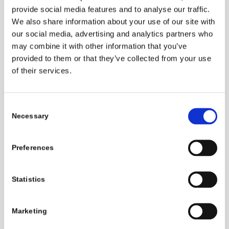
provide social media features and to analyse our traffic.
aiutare a mantenere costanza e
We also share information about your use of our site with
facilitare l’apprendimento.:
our social media, advertising and analytics partners who
frustrazione e incoerenza possono
may combine it with other information that you’ve
provided to them or that they’ve collected from your use
ritardare i progressi e rendere più
of their services.
difficile il processo.
Consent
Necessary
Selection
Monitorare la salute del
cane per facilitare
Preferences
l’addestramento ai bisogni
Se il cane continua ad avere
Statistics
incidenti nonostante il tuo impegno
nell’addestramento, potrebbe
Marketing