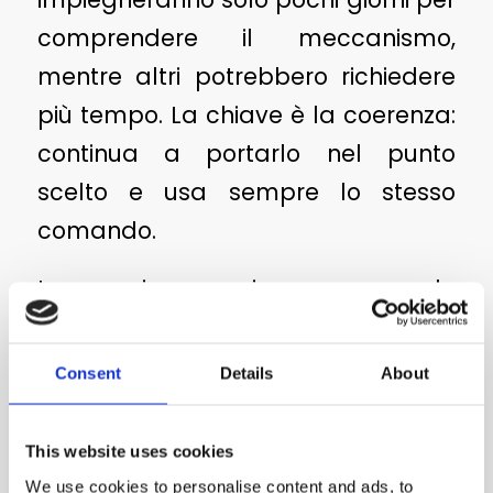
comprendere il meccanismo,
mentre altri potrebbero richiedere
più tempo. La chiave è la coerenza:
continua a portarlo nel punto
scelto e usa sempre lo stesso
comando.
La pazienza gioca un ruolo
fondamentale: frustrazione e
incoerenza possono ritardare i
Consent
Details
About
progressi e rendere più difficile il
processo. Integrare dispositivi
This website uses cookies
pratici come PIPPI wc per cani può
We use cookies to personalise content and ads, to